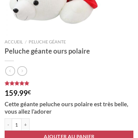
ACCUEIL
/
PELUCHE GÉANTE
Peluche géante ours polaire
Noté
1
5.00
159.99
€
sur 5 basé
sur
notation
Cette géante peluche ours polaire est très belle,
client
vous allez l’adorer
quantité de Peluche géante ours polaire
AJOUTER AU PANIER